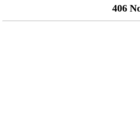
406 No