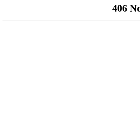
406 No