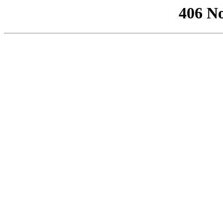
406 No